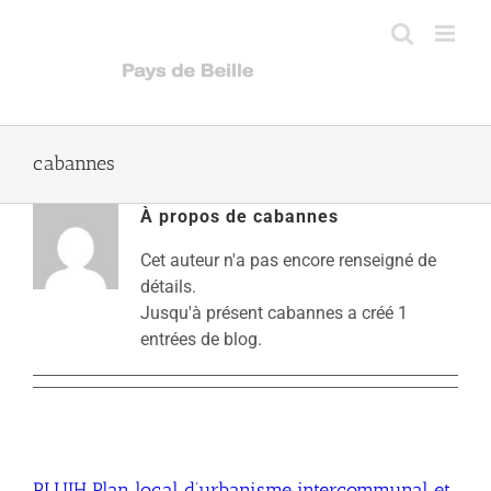
Passer
au
contenu
cabannes
À propos de
cabannes
Cet auteur n'a pas encore renseigné de
détails.
Jusqu'à présent cabannes a créé 1
entrées de blog.
PLUIH Plan local d’urbanisme intercommunal et